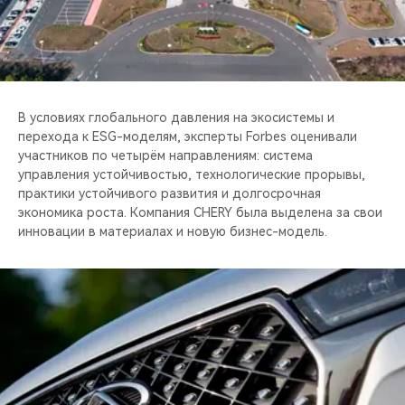
CHERY REMOTE
CHERY И СПОРТ
НАШИ МЕРОПРИЯТИЯ
В условиях глобального давления на экосистемы и
перехода к ESG-моделям, эксперты Forbes оценивали
ВИДЕООБЗОРЫ
участников по четырём направлениям: система
управления устойчивостью, технологические прорывы,
CHERY ДЛЯ ДЕТЕЙ
практики устойчивого развития и долгосрочная
экономика роста. Компания CHERY была выделена за свои
инновации в материалах и новую бизнес-модель.