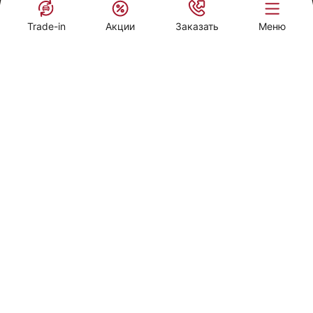
ПРИНЯТЬ
РАСЧЕТ КРЕДИТА
Trade-in
Акции
Заказать
Меню
Спецпредложения
CHERY ЦЕНТР ТВС МОТОРС
Оренбург, Полтавская улица , 43/2
Заказать звонок
МЕНЮ
Обменять авто
Записаться на Тест-драйв
Запись на сервис