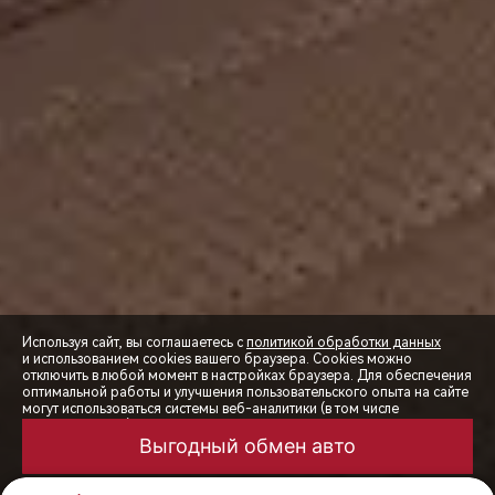
Используя сайт, вы соглашаетесь с
политикой обработки данных
и использованием cookies вашего браузера. Cookies можно
отключить в любой момент в настройках браузера. Для обеспечения
оптимальной работы и улучшения пользовательского опыта на сайте
могут использоваться системы веб-аналитики (в том числе
СПЕЦПРЕДЛОЖЕНИЯ
Яндекс.Метрика). Продолжая использование сайта, Вы соглашаетесь
с применением указанных технологий и размещением cookie-
Выгодный обмен авто
файлов.
ЗАПИСЬ НА ТЕСТ-ДРАЙВ