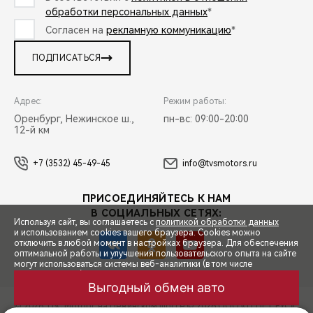
обработки персональных данных
*
Согласен на
рекламную коммуникацию
*
ПОДПИСАТЬСЯ
Адрес:
Режим работы:
Оренбург, Нежинское ш.,
пн-вс: 09:00-20:00
12-й км
+7 (3532) 45-49-45
info@tvsmotors.ru
ПРИСОЕДИНЯЙТЕСЬ К НАМ
В СОЦИАЛЬНЫХ СЕТЯХ:
Используя сайт, вы соглашаетесь с
политикой обработки данных
и использованием cookies вашего браузера. Cookies можно
отключить в любой момент в настройках браузера. Для обеспечения
оптимальной работы и улучшения пользовательского опыта на сайте
могут использоваться системы веб-аналитики (в том числе
СПЕЦПРЕДЛОЖЕНИЯ
Яндекс.Метрика). Продолжая использование сайта, Вы соглашаетесь
с применением указанных технологий и размещением cookie-
Выгодный обмен авто
файлов.
© 2026 ТВС Моторс на Нежинском шоссе
© 2026 ООО «ТЕНЕТ РУС»
ЗАПИСЬ НА ТЕСТ-ДРАЙВ