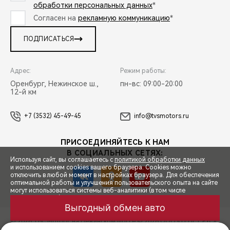
обработки персональных данных
*
Согласен на
рекламную коммуникацию
*
ПОДПИСАТЬСЯ
Адрес:
Режим работы:
Оренбург, Нежинское ш.,
пн-вс: 09:00-20:00
12-й км
+7 (3532) 45-49-45
info@tvsmotors.ru
ПРИСОЕДИНЯЙТЕСЬ К НАМ
В СОЦИАЛЬНЫХ СЕТЯХ:
Используя сайт, вы соглашаетесь с
политикой обработки данных
и использованием cookies вашего браузера. Cookies можно
отключить в любой момент в настройках браузера. Для обеспечения
оптимальной работы и улучшения пользовательского опыта на сайте
могут использоваться системы веб-аналитики (в том числе
СПЕЦПРЕДЛОЖЕНИЯ
Яндекс.Метрика). Продолжая использование сайта, Вы соглашаетесь
с применением указанных технологий и размещением cookie-
Выгодный обмен авто
файлов.
© 2026 ТВС Моторс на Нежинском шоссе
© 2026 ООО «ТЕНЕТ РУС»
ЗАПИСЬ НА ТЕСТ-ДРАЙВ