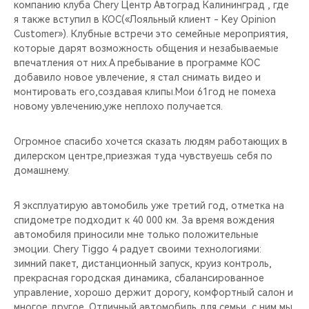
компанию клуба Chery Центр Автоград Калининград , где
я также вступил в КОС(«Лояльный клиент - Key Opinion
Customer»). Клубные встречи это семейные мероприятия,
которые дарят возможность общения и незабываемые
впечатления от них.А пребывание в программе КОС
добавило новое увлечение, я стал снимать видео и
монтировать его,создавая клипы.Мои 61год не помеха
новому увлечению,уже неплохо получается.
Огромное спасибо хочется сказать людям работающих в
дилерском центре,приезжая туда чувствуешь себя по
домашнему.
Я эксплуатирую автомобиль уже третий год, отметка на
спидометре подходит к 40 000 км. За время вождения
автомобиля приносили мне только положительные
эмоции. Chery Tiggo 4 радует своими технологиями:
зимний пакет, дистанционный запуск, круиз контроль,
прекрасная городская динамика, сбалансированное
управление, хорошо держит дорогу, комфортный салон и
многое другое. Отличный автомобиль для семьи, с ним мы