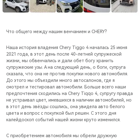
CHERY REMOTE
CHERY И СПОРТ
Что общего между нашим венчанием и CHERY?
НАШИ МЕРОПРИЯТИЯ
Наша история владения Chery Tiggo 4 началась 25 июня
ВИДЕООБЗОРЫ
2021 года, в этот день после 40-летней супружеской
жизни, мы обвенчались и дали обет богу хранить
CHERY ДЛЯ ДЕТЕЙ
супружеские узы. А на следующий день, о боги, супруга
сказала, что она не против покупки нового автомобиля.
До этого мы объездили много автосалонов, где я
смотрел и тестировал автомобили. Больше всего наши
предпочтения сходились на Chery Tiqqo 4, супругу правда
не устраивал цвет, имевшихся в наличии автомобилей, но
в этот день звёзды сошлись, она увидела авто белого
цвета и вопрос с покупкой был решен. С этого дня
калейдоскоп событий нашей жизни круто изменился.
С приобретением автомобиля мы обрели дружную