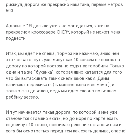
рискнул, дорога же прекрасно накатана, первые метров
500 …
А дальше ? Я дальше уже я не мог сдаться, я же на
прекрасном кроссовере CHERY, который не может меня
подвести!
Итак, мы едет не спеша, тормоз не нажимаю, знаю чем
это чревато, путь уже минут как 10 совсем не похож на
дорогу по которой постоянно ездят автомобили. Только
одна и та же “буханка”, которая явно катается для того
что бы вытаскивать таких смельчаков как я. Дамы
начинают переживать ( в машине жена и её мама ), и
только сын доволен, ведь мы едем словно по волнам,
ребёнку весело.
И тут начинается такая дорога, по которой и мне уже
становится страшно ехать, но до моря по карте ехать
ещё минут 10 точно, принимаю решение остановиться и
хотя бы осмотреться перед тем как ехать дальше, опасно!